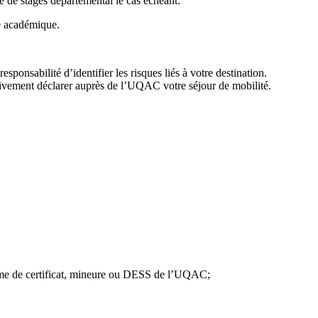
le de stages départemental le cas échéant.
ée académique.
sponsabilité d’identifier les risques liés à votre destination.
rativement déclarer auprès de l’UQAC votre séjour de mobilité.
amme de certificat, mineure ou DESS de l’UQAC;