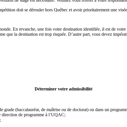
nvention de stage est nécessaire. Veuillez vous référer à votre responsab
mpétition doit se dérouler hors Québec et avoir prioritairement une vis
de. En revanche, une fois votre destination identifiée, il est de votre re
time que la destination est trop risquée. D’autre part, vous devez impé
Déterminer votre admissibilité
 de grade (baccalauréat, de maîtrise ou de doctorat) ou dans un progr
tre direction de programme à l’UQAC;
;